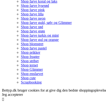
Shop farve koral og laks
Shop farve lyserød
Shop farve pink
Shop farve lilla
Shop farve neon
Shop farve guld, sølv og Glimmer
Shop farve rød
Shop farve grøn
Shop farve turkis og mint
Shop farve gul og orange
Shop blomstret
Shop farve pastel
Shop prikker
Shop frugter
Shop stribet
Shop ternet
Shop Glimmer
Shop ensfarvet
Shop cute
Scrapbooking
Bettyp.dk bruger cookies for at give dig den bedste shoppingoplevelse
Jeg accepterer
