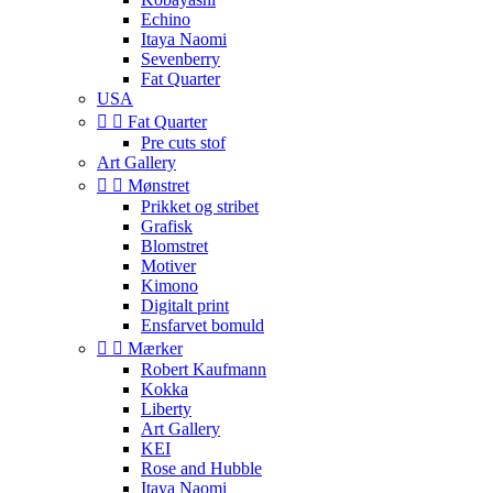
Echino
Itaya Naomi
Sevenberry
Fat Quarter
USA


Fat Quarter
Pre cuts stof
Art Gallery


Mønstret
Prikket og stribet
Grafisk
Blomstret
Motiver
Kimono
Digitalt print
Ensfarvet bomuld


Mærker
Robert Kaufmann
Kokka
Liberty
Art Gallery
KEI
Rose and Hubble
Itaya Naomi