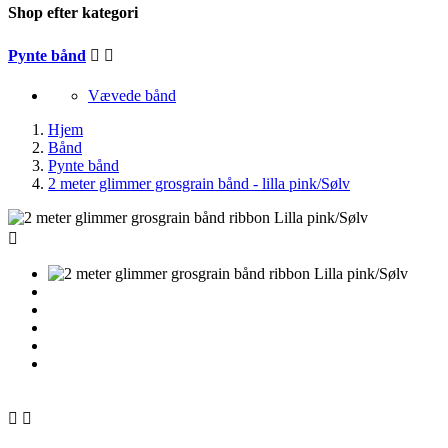
Shop efter kategori
Pynte bånd


Vævede bånd
Hjem
Bånd
Pynte bånd
2 meter glimmer grosgrain bånd - lilla pink/Sølv


