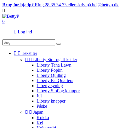
Brug for hjælp?
Ring 28 35 34 73 eller skriv på hej@bettyp.dk

0

Log ind


Tekstiler


Liberty Stof og Tekstiler
Liberty Tana Lawn
Liberty Poplin
Liberty Quilting
Liberty Fat Quarters
Liberty syning
Liberty Stof og knapper
Jul
Liberty knapper
Påske


Japan
Kokka
Kei
Kobayashi