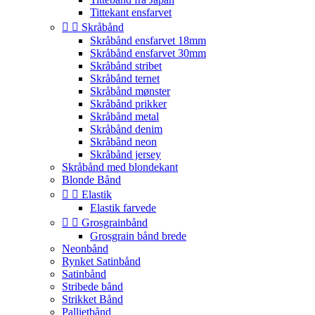
Tittekant ensfarvet


Skråbånd
Skråbånd ensfarvet 18mm
Skråbånd ensfarvet 30mm
Skråbånd stribet
Skråbånd ternet
Skråbånd mønster
Skråbånd prikker
Skråbånd metal
Skråbånd denim
Skråbånd neon
Skråbånd jersey
Skråbånd med blondekant
Blonde Bånd


Elastik
Elastik farvede


Grosgrainbånd
Grosgrain bånd brede
Neonbånd
Rynket Satinbånd
Satinbånd
Stribede bånd
Strikket Bånd
Pallietbånd