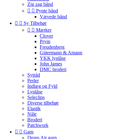
Zig zag bånd


Pynte bånd
Vævede bånd


Sy Tilbehør


Mærker
Clover
Prym
Freudenberg
Gütermann & Amann
YKK lynlåse
John James
DMC broderi
Sytråd
Perler
Indlæg og Fyld
Lynlåse
Seleclips
Diverse tilbehør
Elastik
Nåle
Broderi
Patchwork


Garn
Drops Air garn