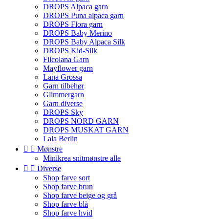
DROPS Alpaca garn
DROPS Puna alpaca garn
DROPS Flora garn
DROPS Baby Merino
DROPS Baby Alpaca Silk
DROPS Kid-Silk
Filcolana Garn
Mayflower garn
Lana Grossa
Garn tilbehør
Glimmergarn
Garn diverse
DROPS Sky
DROPS NORD GARN
DROPS MUSKAT GARN
Lala Berlin


Mønstre
Minikrea snitmønstre alle


Diverse
Shop farve sort
Shop farve brun
Shop farve beige og grå
Shop farve blå
Shop farve hvid