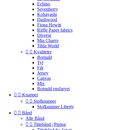
Echino
Sevenberry
Kobayashi
Dashwood
Fiona Hewitt
Riffle Paper fabrics
Diverse
Mia Charro
Tilda World


Kvaliteter
Bomuld
Tyl
Filt
Jersey
Canvas
Mix
Bomuld ensfarvet


Knapper


Stofknapper
Stofknapper Liberty


Bånd
Alle Bånd


Tittebånd | Piping
Tittebånd fra Japan