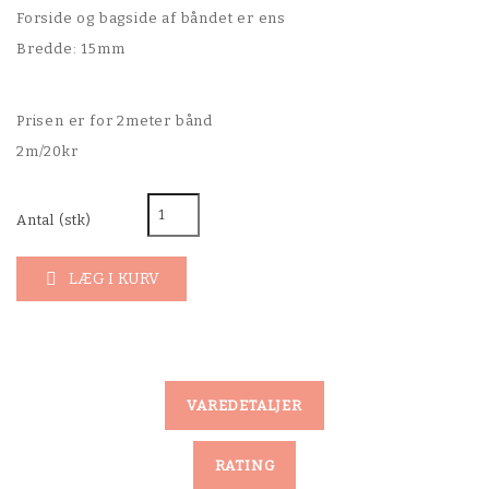
Forside og bagside af båndet er ens
Bredde: 15mm
Prisen er for 2meter bånd
2m/20kr
Antal (stk)
LÆG I KURV

VAREDETALJER
RATING