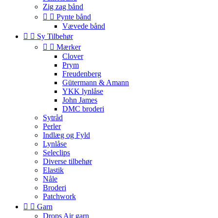
Zig zag bånd


Pynte bånd
Vævede bånd


Sy Tilbehør


Mærker
Clover
Prym
Freudenberg
Gütermann & Amann
YKK lynlåse
John James
DMC broderi
Sytråd
Perler
Indlæg og Fyld
Lynlåse
Seleclips
Diverse tilbehør
Elastik
Nåle
Broderi
Patchwork


Garn
Drops Air garn