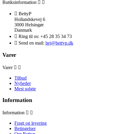
Butiksinformation



BettyP
Hollandskevej 6
3000 Helsingør
Danmark

Ring til os:
+45 28 35 34 73

Send en mail:
hej@bettyp.dk
Varer
Varer


Tilbud
Nyheder
Mest solgte
Information
Information


Fragt og levering
Betingelser
Om Bettyp