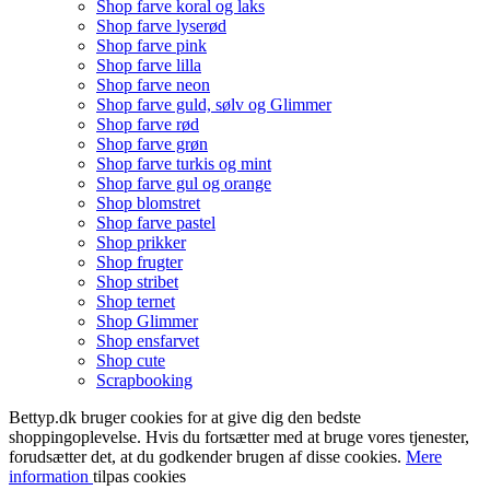
Shop farve koral og laks
Shop farve lyserød
Shop farve pink
Shop farve lilla
Shop farve neon
Shop farve guld, sølv og Glimmer
Shop farve rød
Shop farve grøn
Shop farve turkis og mint
Shop farve gul og orange
Shop blomstret
Shop farve pastel
Shop prikker
Shop frugter
Shop stribet
Shop ternet
Shop Glimmer
Shop ensfarvet
Shop cute
Scrapbooking
Bettyp.dk bruger cookies for at give dig den bedste
shoppingoplevelse. Hvis du fortsætter med at bruge vores tjenester,
forudsætter det, at du godkender brugen af disse cookies.
Mere
information
tilpas cookies