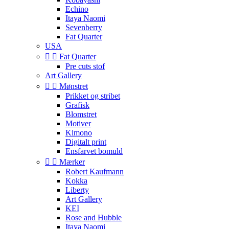
Echino
Itaya Naomi
Sevenberry
Fat Quarter
USA


Fat Quarter
Pre cuts stof
Art Gallery


Mønstret
Prikket og stribet
Grafisk
Blomstret
Motiver
Kimono
Digitalt print
Ensfarvet bomuld


Mærker
Robert Kaufmann
Kokka
Liberty
Art Gallery
KEI
Rose and Hubble
Itaya Naomi