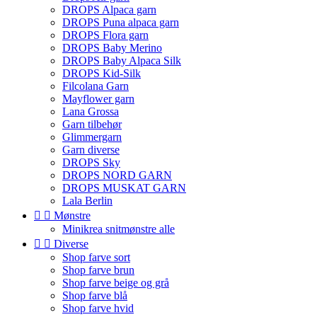
DROPS Alpaca garn
DROPS Puna alpaca garn
DROPS Flora garn
DROPS Baby Merino
DROPS Baby Alpaca Silk
DROPS Kid-Silk
Filcolana Garn
Mayflower garn
Lana Grossa
Garn tilbehør
Glimmergarn
Garn diverse
DROPS Sky
DROPS NORD GARN
DROPS MUSKAT GARN
Lala Berlin


Mønstre
Minikrea snitmønstre alle


Diverse
Shop farve sort
Shop farve brun
Shop farve beige og grå
Shop farve blå
Shop farve hvid