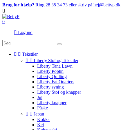
Brug for hjælp?
Ring 28 35 34 73 eller skriv på hej@bettyp.dk

0

Log ind


Tekstiler


Liberty Stof og Tekstiler
Liberty Tana Lawn
Liberty Poplin
Liberty Quilting
Liberty Fat Quarters
Liberty syning
Liberty Stof og knapper
Jul
Liberty knapper
Påske


Japan
Kokka
Kei
Kobayashi