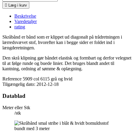

Læg i kurv
Beskrivelse
Varedetaljer
rating
Skråbånd er bånd som er klippet ud diagonalt på trådretningen i
lærredsvævet stof, hvorefter kan i begge sider er foldet ind i
længderetningen.
Den skrå klipning gør båndet elastisk og formbart og derfor velegnet
til at følge runde og buede linier. Det bruges blandt andet til
kantning, ordning af sømme & oplægning.
Reference
5909 col 6115 grå og hvid
Tilgængelig dato:
2012-12-18
Datablad
Meter eller Stk
/stk