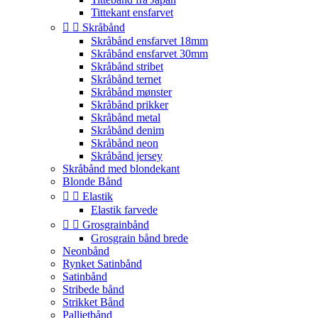
Tittekant ensfarvet


Skråbånd
Skråbånd ensfarvet 18mm
Skråbånd ensfarvet 30mm
Skråbånd stribet
Skråbånd ternet
Skråbånd mønster
Skråbånd prikker
Skråbånd metal
Skråbånd denim
Skråbånd neon
Skråbånd jersey
Skråbånd med blondekant
Blonde Bånd


Elastik
Elastik farvede


Grosgrainbånd
Grosgrain bånd brede
Neonbånd
Rynket Satinbånd
Satinbånd
Stribede bånd
Strikket Bånd
Pallietbånd