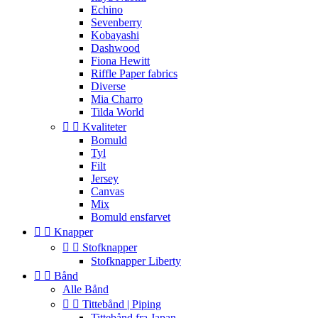
Echino
Sevenberry
Kobayashi
Dashwood
Fiona Hewitt
Riffle Paper fabrics
Diverse
Mia Charro
Tilda World


Kvaliteter
Bomuld
Tyl
Filt
Jersey
Canvas
Mix
Bomuld ensfarvet


Knapper


Stofknapper
Stofknapper Liberty


Bånd
Alle Bånd


Tittebånd | Piping
Tittebånd fra Japan