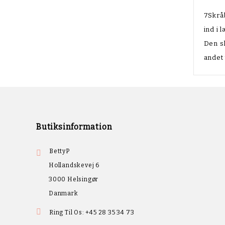
7Skråb
ind i 
Den sk
andet 
Butiksinformation
BettyP

Hollandskevej 6
3000 Helsingør
Danmark

Ring Til Os:
+45 28 35 34 73