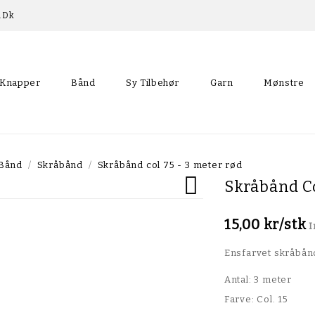
p.dk
Knapper
Bånd
Sy Tilbehør
Garn
Mønstre
Skråbånd Med Blondekant
Bånd
Skråbånd
Skråbånd col 75 - 3 meter rød

Skråbånd Co
15,00 kr/stk
I
Ensfarvet skråbånd
Antal: 3 meter
Farve: Col. 15