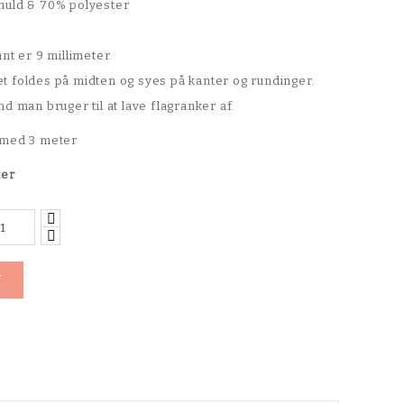
muld & 70% polyester
nt er 9 millimeter.
 foldes på midten og syes på kanter og rundinger.
d man bruger til at lave flagranker af.
 med 3 meter
ter
V