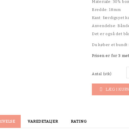
Materiale: 30% bo
Bredde: 18mm
Kant: færdigsyet ka
Anvendelse: Båndet
Det er også det bån
Du køber et bundt
Prisen er for 3 me
Antal (stk)
LÆG I KUR

RIVELSE
VAREDETALJER
RATING