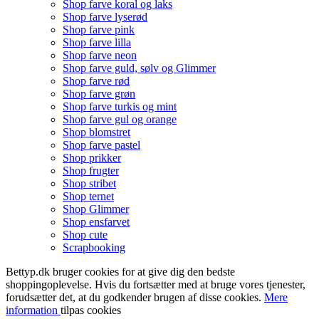
Shop farve koral og laks
Shop farve lyserød
Shop farve pink
Shop farve lilla
Shop farve neon
Shop farve guld, sølv og Glimmer
Shop farve rød
Shop farve grøn
Shop farve turkis og mint
Shop farve gul og orange
Shop blomstret
Shop farve pastel
Shop prikker
Shop frugter
Shop stribet
Shop ternet
Shop Glimmer
Shop ensfarvet
Shop cute
Scrapbooking
Bettyp.dk bruger cookies for at give dig den bedste
shoppingoplevelse. Hvis du fortsætter med at bruge vores tjenester,
forudsætter det, at du godkender brugen af disse cookies.
Mere
information
tilpas cookies