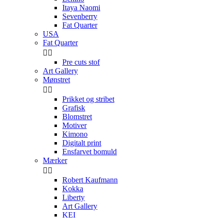
Itaya Naomi
Sevenberry
Fat Quarter
USA
Fat Quarter


Pre cuts stof
Art Gallery
Mønstret


Prikket og stribet
Grafisk
Blomstret
Motiver
Kimono
Digitalt print
Ensfarvet bomuld
Mærker


Robert Kaufmann
Kokka
Liberty
Art Gallery
KEI