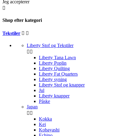
Jeg accepterer

Shop efter kategori
Tekstiler


Liberty Stof og Tekstiler


Liberty Tana Lawn
Liberty Poplin
Liberty Quilting
Liberty Fat Quarters
Liberty syning
Liberty Stof og knapper
Jul
Liberty knapper
Påske
Japan


Kokka
Kei
Kobayashi
Echino