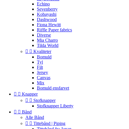
Echino
Sevenberry
Kobayashi
Dashwood
Fiona Hewitt
Riffle Paper fabrics
Diverse
Mia Charro
Tilda World


Kvaliteter
Bomuld
Tyl
Filt
Jersey
Canvas
Mix
Bomuld ensfarvet


Knapper


Stofknapper
Stofknapper Liberty


Bånd
Alle Bånd


Tittebånd | Piping
Tittebånd fra Japan