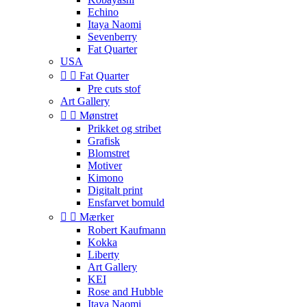
Echino
Itaya Naomi
Sevenberry
Fat Quarter
USA


Fat Quarter
Pre cuts stof
Art Gallery


Mønstret
Prikket og stribet
Grafisk
Blomstret
Motiver
Kimono
Digitalt print
Ensfarvet bomuld


Mærker
Robert Kaufmann
Kokka
Liberty
Art Gallery
KEI
Rose and Hubble
Itaya Naomi