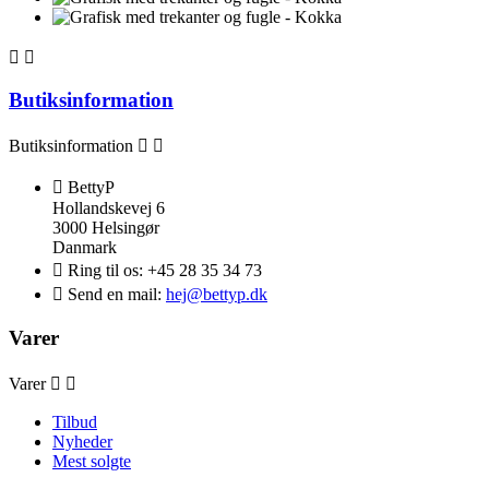


Butiksinformation
Butiksinformation



BettyP
Hollandskevej 6
3000 Helsingør
Danmark

Ring til os:
+45 28 35 34 73

Send en mail:
hej@bettyp.dk
Varer
Varer


Tilbud
Nyheder
Mest solgte