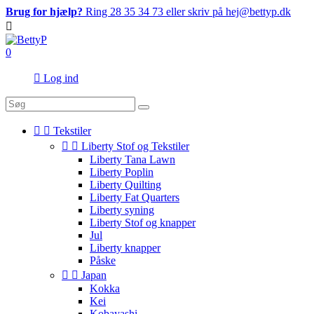
Brug for hjælp?
Ring 28 35 34 73 eller skriv på hej@bettyp.dk

0

Log ind


Tekstiler


Liberty Stof og Tekstiler
Liberty Tana Lawn
Liberty Poplin
Liberty Quilting
Liberty Fat Quarters
Liberty syning
Liberty Stof og knapper
Jul
Liberty knapper
Påske


Japan
Kokka
Kei
Kobayashi