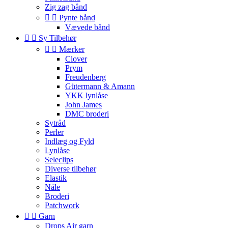
Zig zag bånd


Pynte bånd
Vævede bånd


Sy Tilbehør


Mærker
Clover
Prym
Freudenberg
Gütermann & Amann
YKK lynlåse
John James
DMC broderi
Sytråd
Perler
Indlæg og Fyld
Lynlåse
Seleclips
Diverse tilbehør
Elastik
Nåle
Broderi
Patchwork


Garn
Drops Air garn