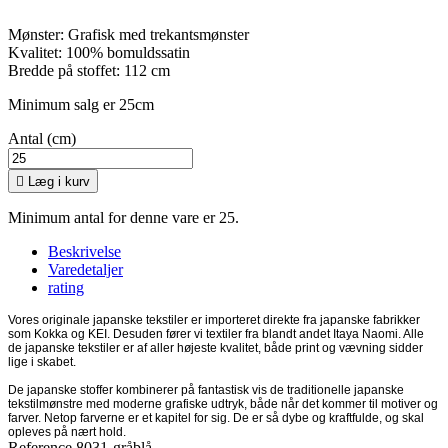
Mønster: Grafisk med trekantsmønster
Kvalitet: 100% bomuldssatin
Bredde på stoffet: 112 cm
Minimum salg er 25cm
Antal (cm)

Læg i kurv
Minimum antal for denne vare er 25.
Beskrivelse
Varedetaljer
rating
Vores originale japanske tekstiler er importeret direkte fra japanske fabrikker
som Kokka og KEI. Desuden fører vi textiler fra blandt andet Itaya Naomi. Alle
de japanske tekstiler er af aller højeste kvalitet, både print og vævning sidder
lige i skabet.
De japanske stoffer kombinerer på fantastisk vis de traditionelle japanske
tekstilmønstre med moderne grafiske udtryk, både når det kommer til motiver og
farver. Netop farverne er et kapitel for sig. De er så dybe og kraftfulde, og skal
opleves på nært hold.
Reference
8031-gråblå