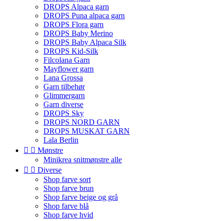
DROPS Alpaca garn
DROPS Puna alpaca garn
DROPS Flora garn
DROPS Baby Merino
DROPS Baby Alpaca Silk
DROPS Kid-Silk
Filcolana Garn
Mayflower garn
Lana Grossa
Garn tilbehør
Glimmergarn
Garn diverse
DROPS Sky
DROPS NORD GARN
DROPS MUSKAT GARN
Lala Berlin


Mønstre
Minikrea snitmønstre alle


Diverse
Shop farve sort
Shop farve brun
Shop farve beige og grå
Shop farve blå
Shop farve hvid