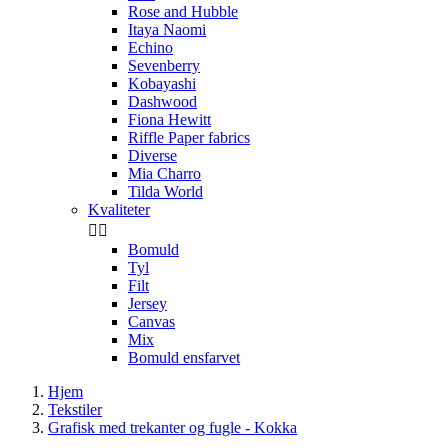
Rose and Hubble
Itaya Naomi
Echino
Sevenberry
Kobayashi
Dashwood
Fiona Hewitt
Riffle Paper fabrics
Diverse
Mia Charro
Tilda World
Kvaliteter


Bomuld
Tyl
Filt
Jersey
Canvas
Mix
Bomuld ensfarvet
Hjem
Tekstiler
Grafisk med trekanter og fugle - Kokka