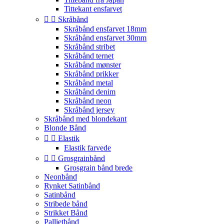
Tittekant ensfarvet


Skråbånd
Skråbånd ensfarvet 18mm
Skråbånd ensfarvet 30mm
Skråbånd stribet
Skråbånd ternet
Skråbånd mønster
Skråbånd prikker
Skråbånd metal
Skråbånd denim
Skråbånd neon
Skråbånd jersey
Skråbånd med blondekant
Blonde Bånd


Elastik
Elastik farvede


Grosgrainbånd
Grosgrain bånd brede
Neonbånd
Rynket Satinbånd
Satinbånd
Stribede bånd
Strikket Bånd
Pallietbånd