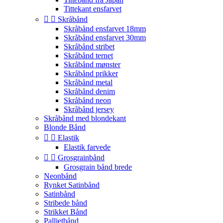
Tittekant ensfarvet


Skråbånd
Skråbånd ensfarvet 18mm
Skråbånd ensfarvet 30mm
Skråbånd stribet
Skråbånd ternet
Skråbånd mønster
Skråbånd prikker
Skråbånd metal
Skråbånd denim
Skråbånd neon
Skråbånd jersey
Skråbånd med blondekant
Blonde Bånd


Elastik
Elastik farvede


Grosgrainbånd
Grosgrain bånd brede
Neonbånd
Rynket Satinbånd
Satinbånd
Stribede bånd
Strikket Bånd
Pallietbånd