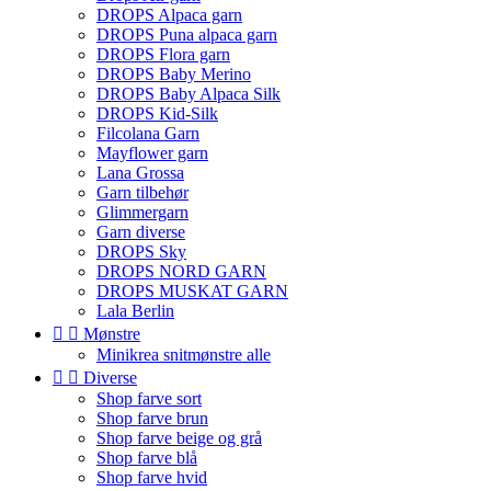
DROPS Alpaca garn
DROPS Puna alpaca garn
DROPS Flora garn
DROPS Baby Merino
DROPS Baby Alpaca Silk
DROPS Kid-Silk
Filcolana Garn
Mayflower garn
Lana Grossa
Garn tilbehør
Glimmergarn
Garn diverse
DROPS Sky
DROPS NORD GARN
DROPS MUSKAT GARN
Lala Berlin


Mønstre
Minikrea snitmønstre alle


Diverse
Shop farve sort
Shop farve brun
Shop farve beige og grå
Shop farve blå
Shop farve hvid