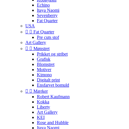
Echino
Itaya Naomi
Sevenberry
Fat Quarter
USA


Fat Quarter
Pre cuts stof
Art Gallery


Mønstret
Prikket og stribet
Grafisk
Blomstret
Motiver
Kimono
Digitalt print
Ensfarvet bomuld


Mærker
Robert Kaufmann
Kokka
Liberty
Art Gallery
KEI
Rose and Hubble
Itaya Naomi