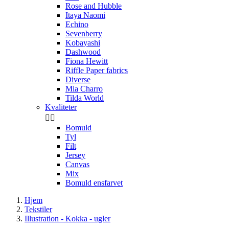
Rose and Hubble
Itaya Naomi
Echino
Sevenberry
Kobayashi
Dashwood
Fiona Hewitt
Riffle Paper fabrics
Diverse
Mia Charro
Tilda World
Kvaliteter


Bomuld
Tyl
Filt
Jersey
Canvas
Mix
Bomuld ensfarvet
Hjem
Tekstiler
Illustration - Kokka - ugler