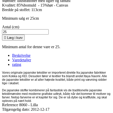
Mønster: Illustrationer med ugler og fantasi
Kvalitet: 85%bomuld - 15%hør - Canvas
Bredde på stoffet: 113cm
Minimum salg er 25cm
Antal (cm)

Læg i kurv
Minimum antal for denne vare er 25.
Beskrivelse
Varedetaljer
rating
Vores originale japanske tekstiler er importeret direkte fra japanske fabrikker
som Kokka og KEI. Desuden fører vi textiler fra blandt andet Itaya Naomi. Alle
de japanske tekstiler er af aller højeste kvalitet, både print og vævning sidder
lige i skabet.
De japanske stoffer kombinerer på fantastisk vis de traditionelle japanske
tekstilmønstre med moderne grafiske udtryk, både når det kommer til motiver og
farver. Netop farverne er et kapitel for sig. De er så dybe og kraftfulde, og skal
opleves på nært hold.
Reference
8060 - Lilla
Tilgængelig dato:
2012-12-17