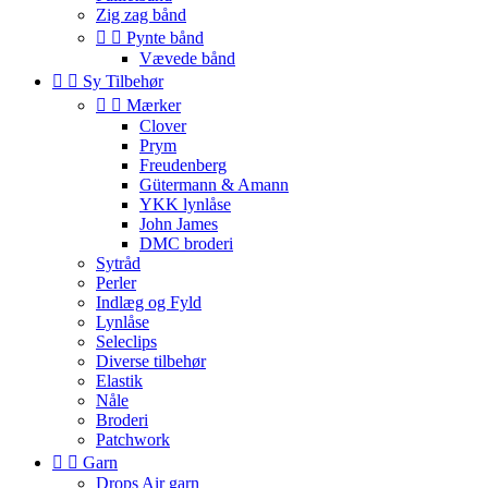
Zig zag bånd


Pynte bånd
Vævede bånd


Sy Tilbehør


Mærker
Clover
Prym
Freudenberg
Gütermann & Amann
YKK lynlåse
John James
DMC broderi
Sytråd
Perler
Indlæg og Fyld
Lynlåse
Seleclips
Diverse tilbehør
Elastik
Nåle
Broderi
Patchwork


Garn
Drops Air garn