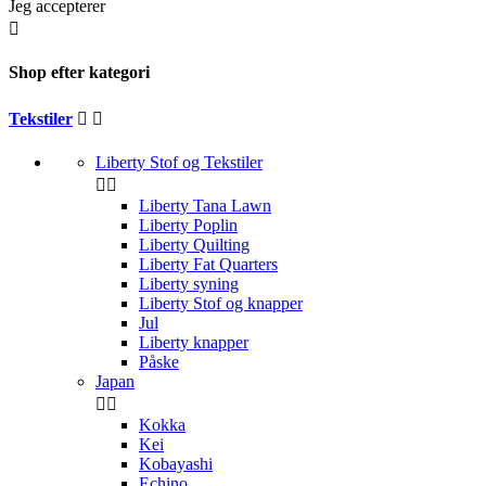
Jeg accepterer

Shop efter kategori
Tekstiler


Liberty Stof og Tekstiler


Liberty Tana Lawn
Liberty Poplin
Liberty Quilting
Liberty Fat Quarters
Liberty syning
Liberty Stof og knapper
Jul
Liberty knapper
Påske
Japan


Kokka
Kei
Kobayashi
Echino