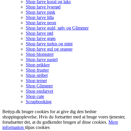
Shop farve koral og laks
Shop farve lyserød
Shop farve pink
Shop farve lilla
Shop farve neon
Shop farve guld, sølv og Glimmer
Shop farve rød
Shop farve grøn
Shop farve turkis og mint
Shop farve gul og orange
Shop blomstret
Shop farve pastel
Shop prikker
Shop frugter
Shop stribet
Shop ternet
Shop Glimmer
Shop ensfarvet
Shop cute
Scrapbooking
Bettyp.dk bruger cookies for at give dig den bedste
shoppingoplevelse. Hvis du fortsætter med at bruge vores tjenester,
forudsætter det, at du godkender brugen af disse cookies.
Mere
information
tilpas cookies