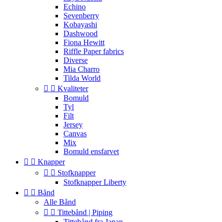
Echino
Sevenberry
Kobayashi
Dashwood
Fiona Hewitt
Riffle Paper fabrics
Diverse
Mia Charro
Tilda World


Kvaliteter
Bomuld
Tyl
Filt
Jersey
Canvas
Mix
Bomuld ensfarvet


Knapper


Stofknapper
Stofknapper Liberty


Bånd
Alle Bånd


Tittebånd | Piping
Tittebånd fra Japan