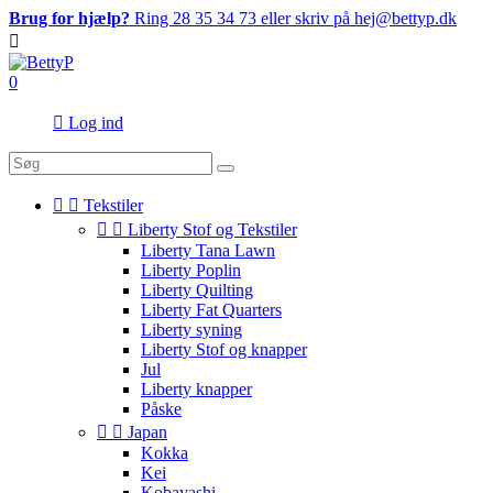
Brug for hjælp?
Ring 28 35 34 73 eller skriv på hej@bettyp.dk

0

Log ind


Tekstiler


Liberty Stof og Tekstiler
Liberty Tana Lawn
Liberty Poplin
Liberty Quilting
Liberty Fat Quarters
Liberty syning
Liberty Stof og knapper
Jul
Liberty knapper
Påske


Japan
Kokka
Kei
Kobayashi