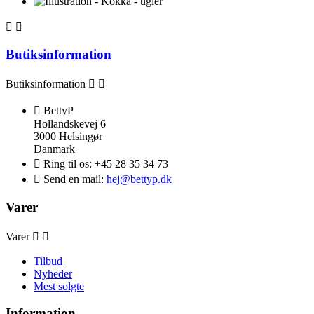


Butiksinformation
Butiksinformation



BettyP
Hollandskevej 6
3000 Helsingør
Danmark

Ring til os:
+45 28 35 34 73

Send en mail:
hej@bettyp.dk
Varer
Varer


Tilbud
Nyheder
Mest solgte
Information