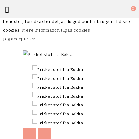
Bettyp.dk bruger cookies for at give dig den bedste

0
shoppingoplevelse. Hvis du fortsætter med at bruge vores
tjenester, forudsætter det, at du godkender brugen af disse
cookies.
Mere information
tilpas cookies
Jeg accepterer