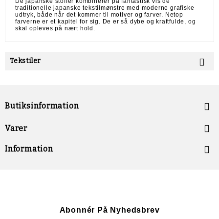
De japanske stoffer kombinerer på fantastisk vis de
traditionelle japanske tekstilmønstre med moderne grafiske
udtryk, både når det kommer til motiver og farver. Netop
farverne er et kapitel for sig. De er så dybe og kraftfulde, og
skal opleves på nært hold.
Tekstiler

Butiksinformation


Varer

Information
Abonnér På Nyhedsbrev