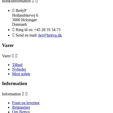
Butiksinformation



BettyP
Hollandskevej 6
3000 Helsingør
Danmark

Ring til os:
+45 28 35 34 73

Send en mail:
hej@bettyp.dk
Varer
Varer


Tilbud
Nyheder
Mest solgte
Information
Information


Fragt og levering
Betingelser
Om Bettyp