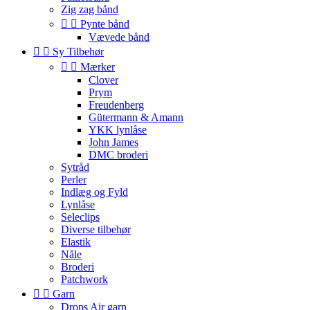
Zig zag bånd


Pynte bånd
Vævede bånd


Sy Tilbehør


Mærker
Clover
Prym
Freudenberg
Gütermann & Amann
YKK lynlåse
John James
DMC broderi
Sytråd
Perler
Indlæg og Fyld
Lynlåse
Seleclips
Diverse tilbehør
Elastik
Nåle
Broderi
Patchwork


Garn
Drops Air garn