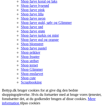
Shop farve koral og laks
Shop farve lyserød
Shop farve pink
Shop farve lilla
Shop farve neon
Shop farve guld, sølv og Glimmer
Shop farve rød
Shop farve grøn
Shop farve turkis og mint
Shop farve gul og orange
Shop blomstret
Shop farve pastel
Shop prikker
Shop frugter
Shop stribet
Shop ternet
Shop Glimmer
Shop ensfarvet
Shop cute
Scrapbooking
Bettyp.dk bruger cookies for at give dig den bedste
shoppingoplevelse. Hvis du fortsætter med at bruge vores tjenester,
forudsætter det, at du godkender brugen af disse cookies.
Mere
information
tilpas cookies