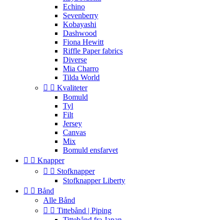
Echino
Sevenberry
Kobayashi
Dashwood
Fiona Hewitt
Riffle Paper fabrics
Diverse
Mia Charro
Tilda World


Kvaliteter
Bomuld
Tyl
Filt
Jersey
Canvas
Mix
Bomuld ensfarvet


Knapper


Stofknapper
Stofknapper Liberty


Bånd
Alle Bånd


Tittebånd | Piping
Tittebånd fra Japan