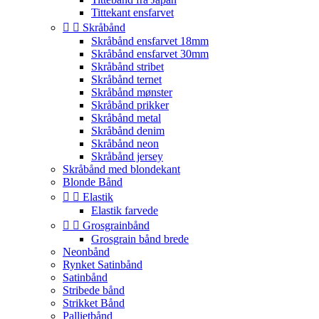
Tittekant ensfarvet


Skråbånd
Skråbånd ensfarvet 18mm
Skråbånd ensfarvet 30mm
Skråbånd stribet
Skråbånd ternet
Skråbånd mønster
Skråbånd prikker
Skråbånd metal
Skråbånd denim
Skråbånd neon
Skråbånd jersey
Skråbånd med blondekant
Blonde Bånd


Elastik
Elastik farvede


Grosgrainbånd
Grosgrain bånd brede
Neonbånd
Rynket Satinbånd
Satinbånd
Stribede bånd
Strikket Bånd
Pallietbånd