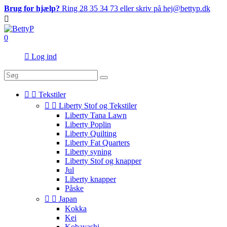
Brug for hjælp?
Ring 28 35 34 73 eller skriv på hej@bettyp.dk

0

Log ind


Tekstiler


Liberty Stof og Tekstiler
Liberty Tana Lawn
Liberty Poplin
Liberty Quilting
Liberty Fat Quarters
Liberty syning
Liberty Stof og knapper
Jul
Liberty knapper
Påske


Japan
Kokka
Kei
Kobayashi