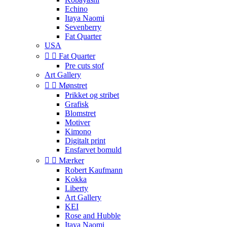
Echino
Itaya Naomi
Sevenberry
Fat Quarter
USA


Fat Quarter
Pre cuts stof
Art Gallery


Mønstret
Prikket og stribet
Grafisk
Blomstret
Motiver
Kimono
Digitalt print
Ensfarvet bomuld


Mærker
Robert Kaufmann
Kokka
Liberty
Art Gallery
KEI
Rose and Hubble
Itaya Naomi