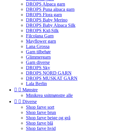
DROPS Alpaca garn
DROPS Puna alpaca garn
DROPS Flora garn
DROPS Baby Merino
DROPS Baby Alpaca Silk
DROPS Kid-Silk
Filcolana Garn
Mayflower garn
Lana Grossa
Garn tilbehør
Glimmergarn
Garn diverse
DROPS Sky
DROPS NORD GARN
DROPS MUSKAT GARN
Lala Berlin


Mønstre
Minikrea snitmønstre alle


Diverse
Shop farve sort
Shop farve brun
Shop farve beige og grå
Shop farve blå
Shop farve hvid