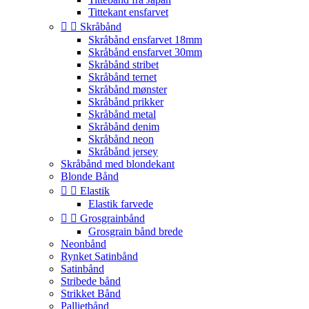
Tittekant ensfarvet


Skråbånd
Skråbånd ensfarvet 18mm
Skråbånd ensfarvet 30mm
Skråbånd stribet
Skråbånd ternet
Skråbånd mønster
Skråbånd prikker
Skråbånd metal
Skråbånd denim
Skråbånd neon
Skråbånd jersey
Skråbånd med blondekant
Blonde Bånd


Elastik
Elastik farvede


Grosgrainbånd
Grosgrain bånd brede
Neonbånd
Rynket Satinbånd
Satinbånd
Stribede bånd
Strikket Bånd
Pallietbånd