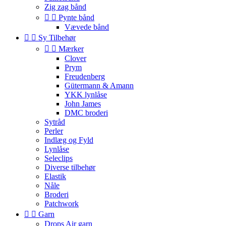
Zig zag bånd


Pynte bånd
Vævede bånd


Sy Tilbehør


Mærker
Clover
Prym
Freudenberg
Gütermann & Amann
YKK lynlåse
John James
DMC broderi
Sytråd
Perler
Indlæg og Fyld
Lynlåse
Seleclips
Diverse tilbehør
Elastik
Nåle
Broderi
Patchwork


Garn
Drops Air garn