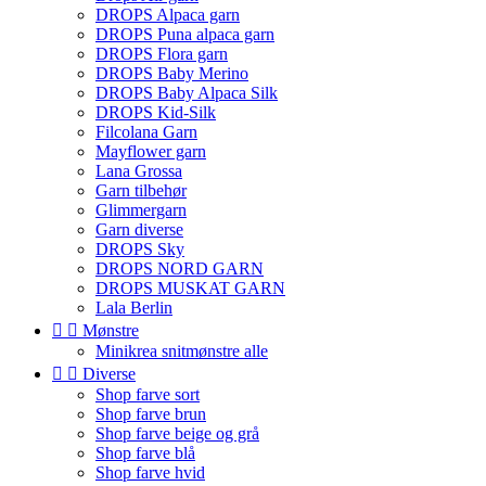
DROPS Alpaca garn
DROPS Puna alpaca garn
DROPS Flora garn
DROPS Baby Merino
DROPS Baby Alpaca Silk
DROPS Kid-Silk
Filcolana Garn
Mayflower garn
Lana Grossa
Garn tilbehør
Glimmergarn
Garn diverse
DROPS Sky
DROPS NORD GARN
DROPS MUSKAT GARN
Lala Berlin


Mønstre
Minikrea snitmønstre alle


Diverse
Shop farve sort
Shop farve brun
Shop farve beige og grå
Shop farve blå
Shop farve hvid