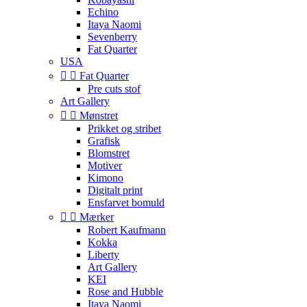
Echino
Itaya Naomi
Sevenberry
Fat Quarter
USA


Fat Quarter
Pre cuts stof
Art Gallery


Mønstret
Prikket og stribet
Grafisk
Blomstret
Motiver
Kimono
Digitalt print
Ensfarvet bomuld


Mærker
Robert Kaufmann
Kokka
Liberty
Art Gallery
KEI
Rose and Hubble
Itaya Naomi