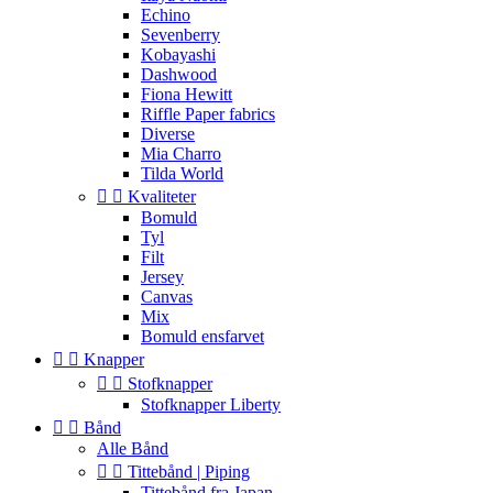
Echino
Sevenberry
Kobayashi
Dashwood
Fiona Hewitt
Riffle Paper fabrics
Diverse
Mia Charro
Tilda World


Kvaliteter
Bomuld
Tyl
Filt
Jersey
Canvas
Mix
Bomuld ensfarvet


Knapper


Stofknapper
Stofknapper Liberty


Bånd
Alle Bånd


Tittebånd | Piping
Tittebånd fra Japan