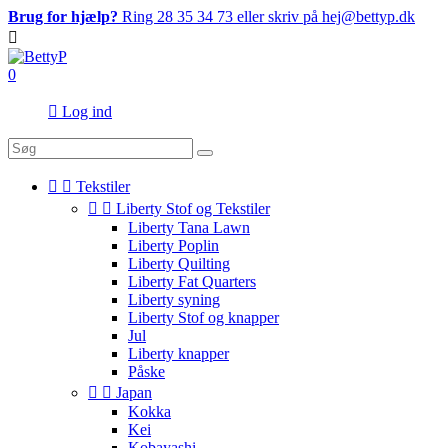
Brug for hjælp?
Ring 28 35 34 73 eller skriv på hej@bettyp.dk

0

Log ind


Tekstiler


Liberty Stof og Tekstiler
Liberty Tana Lawn
Liberty Poplin
Liberty Quilting
Liberty Fat Quarters
Liberty syning
Liberty Stof og knapper
Jul
Liberty knapper
Påske


Japan
Kokka
Kei
Kobayashi