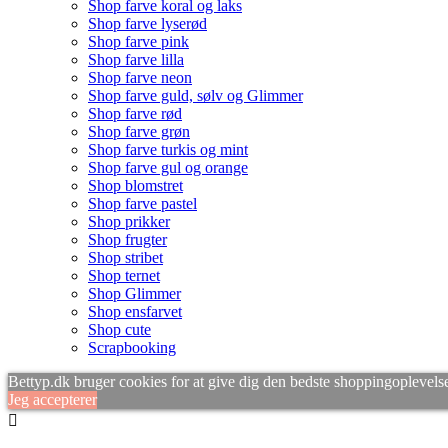
Shop farve koral og laks
Shop farve lyserød
Shop farve pink
Shop farve lilla
Shop farve neon
Shop farve guld, sølv og Glimmer
Shop farve rød
Shop farve grøn
Shop farve turkis og mint
Shop farve gul og orange
Shop blomstret
Shop farve pastel
Shop prikker
Shop frugter
Shop stribet
Shop ternet
Shop Glimmer
Shop ensfarvet
Shop cute
Scrapbooking
Bettyp.dk bruger cookies for at give dig den bedste shoppingoplevelse
Jeg accepterer
