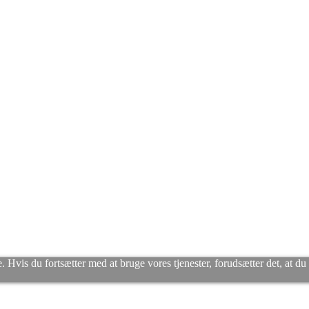
. Hvis du fortsætter med at bruge vores tjenester, forudsætter det, at d